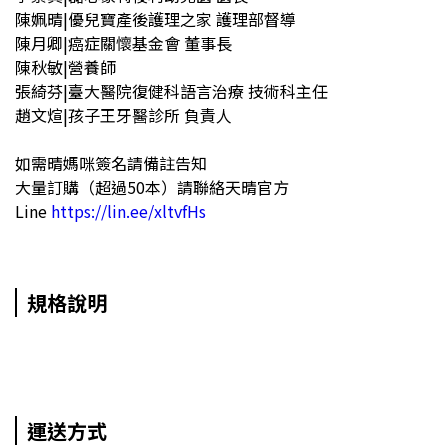
陳姵晴|優兒寶產後護理之家 護理部督導
陳月卿|癌症關懷基金會 董事長
陳秋敏|營養師
張綺芬|臺大醫院復健科語言治療 技術科主任
趙文煊|孩子王牙醫診所 負責人
如需晴媽咪簽名請備註告知
大量訂購（超過50本）請聯絡天晴官方
Line
https://lin.ee/xltvfHs
規格說明
運送方式