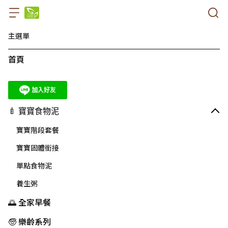
主選單
首頁
🍼 寶寶食物泥
寶寶階段套餐
寶寶固體銜接
單點食物泥
養生粥
🌅 全家早餐
🧓 樂齡系列