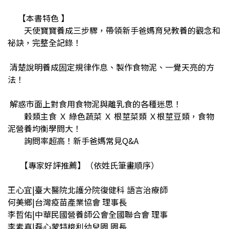
【本書特色 】
天使寶寶養成三步驟，帶領新手爸媽育兒教養的觀念和
祕訣，完整全記錄！
清楚說明養成固定規律作息、製作食物泥、一覺天亮的方
法！
解惑市面上對食用食物泥與離乳食的各種迷思！
穀類主食 Ｘ 綠色蔬菜 Ｘ 根莖菜類 Ｘ根莖豆類，食物
泥營養均衡學問大！
詢問率超高！新手爸媽常見Q&A
【專家好評推薦】（依姓氏筆畫順序）
王心宜|臺大醫院北護分院復健科 語言治療師
何美鄉|台灣疫苗產業協會 理事長
李哲佑|中華民國營養師公會全國聯合會 理事
李素真|磊心蒙特梭利幼兒園 園長