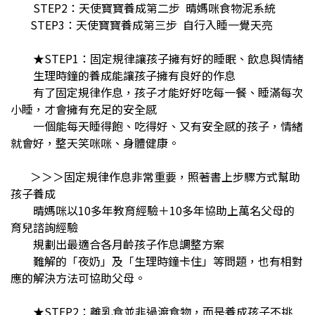
STEP2：天使寶寶養成第二步 晴媽咪食物泥系統
STEP3：天使寶寶養成第三步 自行入睡一覺天亮
★STEP1：固定規律讓孩子擁有好的睡眠、飲息與情緒
生理時鐘的養成能讓孩子擁有良好的作息
有了固定規律作息，孩子才能好好吃每一餐、睡滿每次
小睡，才會擁有充足的安全感
一個能每天睡得飽、吃得好、又有安全感的孩子，情緒
就會好，整天笑咪咪、身體健康。
＞＞＞固定規律作息非常重要，照著書上步驟方式幫助
孩子養成
晴媽咪以10多年教育經驗＋10多年協助上萬名父母的
育兒諮詢經驗
規劃出最適合各月齡孩子作息調整方案
難解的「夜奶」及「生理時鐘卡住」等問題，也有相對
應的解決方法可協助父母。
★STEP2：離乳食並非過渡食物，而是養成孩子不挑