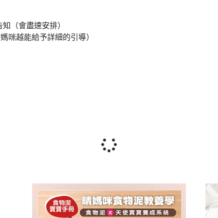
必告知（會盡速安排）
晴媽咪越能給予詳細的引導）