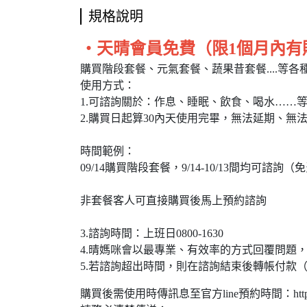
規格說明
・
天晴會員免費（限1個月內有
購買階段套餐、元氣套餐、蔬果昔套餐....等各
使用方式：
1.可諮詢關於：作息、睡眠、飲食、喝水……
2.購買日起算30內天使用完畢，無法延期、
時間範例：
09/14購買階段套餐，9/14-10/13間均可諮
非套餐客人可直接購買後馬上預約諮詢
3.諮詢時間：上班日0800-1630
4.晴媽咪會以最專業、有效率的方式回覆問題，
5.若諮詢超出時間，則在諮詢結束後轉帳付款（1
購買後需使用時傳訊息至官方line預約時間：https://li