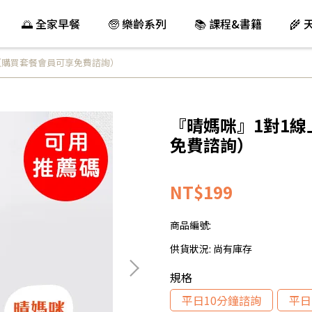
🌅 全家早餐
🧓 樂齡系列
📚 課程&書籍
🌾
（購買套餐會員可享免費諮詢）
『晴媽咪』1對1
免費諮詢）
NT$199
商品編號:
供貨狀況:
尚有庫存
規格
平日10分鐘諮詢
平日