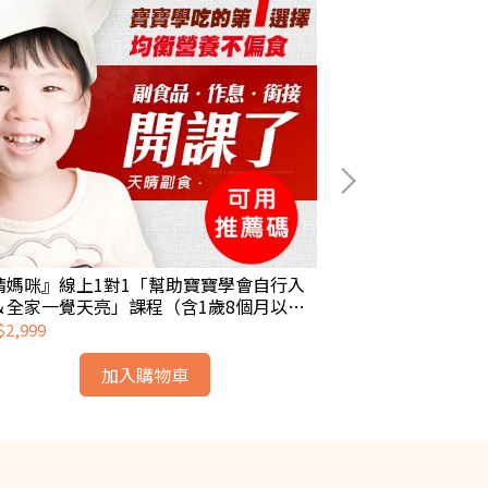
晴媽咪』線上1對1「幫助寶寶學會自行入
加購『晴媽咪』
＆全家一覺天亮」課程（含1歲8個月以下
養成課程（含2~
報名）
2,999
NT$2,800
加入購物車