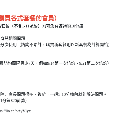
購買各式套餐的會員）
種套餐（不含1-11號餐）均可免費諮詢約10分鐘
等育兒相關問題
無法分次使用（諮詢不累計，購買新套餐則以新套餐為計算開始）
詢（免費諮詢間隔最少7天，例如9/14第一次諮詢、9/21第二次諮詢）
除非家長問題很多、複雜，一般5-10分鐘內就能解決問題。
分鐘$20計算）
n.ee/pAyVlyx