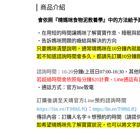
商品介紹
會依照『晴媽咪食物泥教養學』中的方法給予
・
在用短的時間讓媽咪了解寶寶作息、睡眠與
告訴媽咪問題的癥結與解決的方向
・
只要媽咪清楚說明，通常晴媽咪在10分鐘內就
若不知道諮詢時間會多久，都請先訂購10分鐘
諮詢時間：10-20
分鐘(
上班日07:00-16:30
ine通
若超過時間會依照每分鐘$20計費，L
・
通話方式：官方line致電
訂購後請至天晴官方Line預約諮詢時間
https://lin.ee/T08hLfQ
：
https://lin.ee/T08hLfQ
傳訊內容：訂購人名字＋想預約的時間（請提供2
如希望晴媽咪先了解寶寶狀況，也可以將文字說