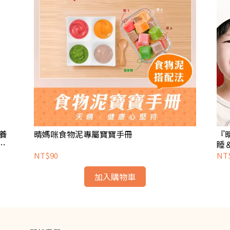
養
晴媽咪食物泥專屬寶寶手冊
『
媽
睡
可
NT$90
NT$
加入購物車