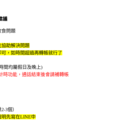
建議
飲食問題
能協助解決問題
即可，如時間超過再轉帳就行了
，其他時間均屬假日及晚上)
話有計時功能，通話結束後會請補轉帳
-3個）
明先寫在LINE中