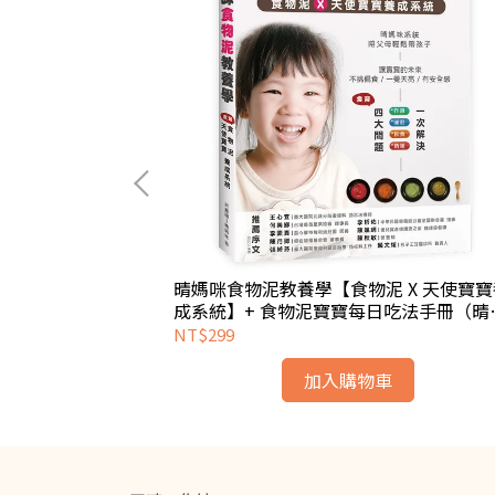
息、飲食、睡眠
晴媽咪食物泥教養學【食物泥 X 天使寶寶
原價$3000
成系統】+ 食物泥寶寶每日吃法手冊（晴
咪簽名）
NT$299
加入購物車