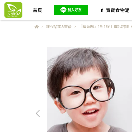
首頁
🍼 寶寶食物泥
課程諮詢&書籍
『晴媽咪』1對1線上電話諮詢